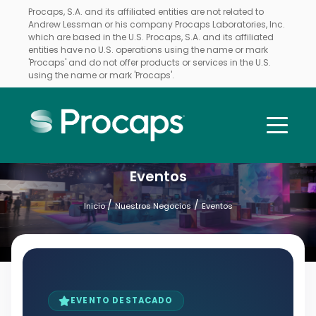
Procaps, S.A. and its affiliated entities are not related to
Andrew Lessman or his company Procaps Laboratories, Inc.
which are based in the U.S. Procaps, S.A. and its affiliated
entities have no U.S. operations using the name or mark
'Procaps' and do not offer products or services in the U.S.
using the name or mark 'Procaps'.
Eventos
/
/
Inicio
Nuestros Negocios
Eventos
EVENTO DESTACADO